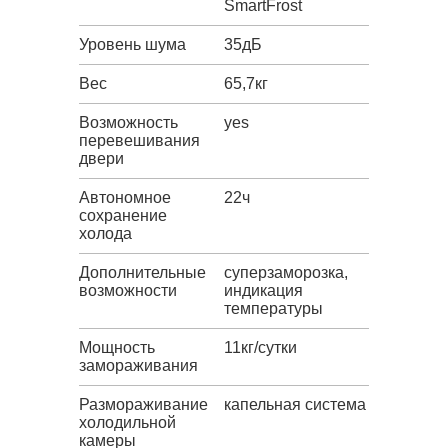
SmartFrost
Уровень шума
35дБ
Вес
65,7кг
Возможность
yes
перевешивания
двери
Автономное
22ч
сохранение
холода
Дополнительные
суперзаморозка,
возможности
индикация
температуры
Мощность
11кг/сутки
замораживания
Размораживание
капельная система
холодильной
камеры