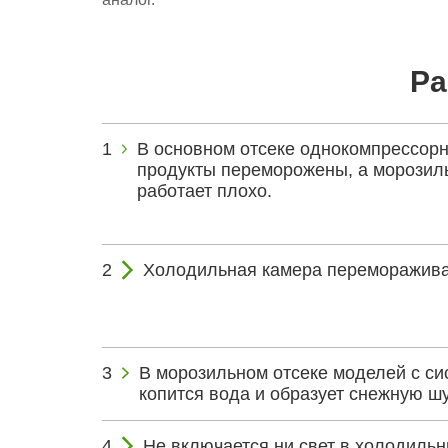
Ра
В основном отсеке однокомпрессорн
продукты переморожены, а морозил
работает плохо.
Холодильная камера переморажива
В морозильном отсеке моделей с си
копится вода и образует снежную шу
Не включается ни свет в холодильн