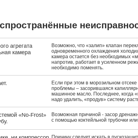
спространённые неисправно
ого агрегата
Возможно, что «залип» клапан перек
одновременного охлаждения холодил
ьная камера
камера остается без необходимых «м
напротив, работает в усиленном ре
необходимо поменять.
ет.
Если при этом в морозильном отсеке 
проблемы – засорившаяся капиллярн
машинное масло. Последнее, когда «
надо удалить, «продув» систему рас
стемой «No-Frost»
Возможная причиной - засор дренажн
с помощью коктейльной трубочки или
бу.
ике, ни компрессор.
Причину следует искать в пускозащи