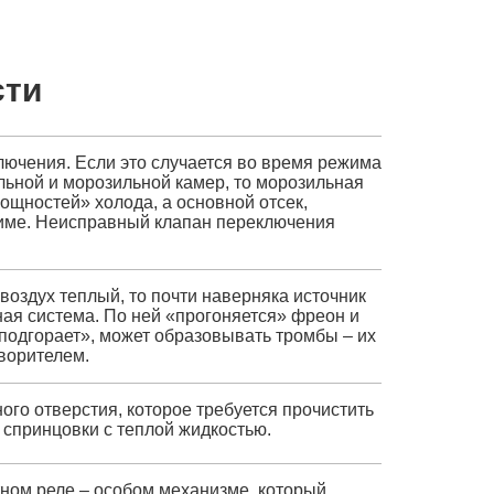
сти
лючения. Если это случается во время режима
ьной и морозильной камер, то морозильная
ощностей» холода, а основной отсек,
жиме. Неисправный клапан переключения
воздух теплый, то почти наверняка источник
ая система. По ней «прогоняется» фреон и
подгорает», может образовывать тромбы – их
творителем.
ого отверстия, которое требуется прочистить
 спринцовки с теплой жидкостью.
тном реле – особом механизме, который