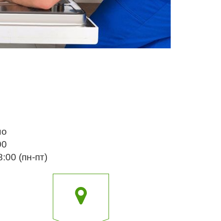
но
00
:00 (пн-пт)