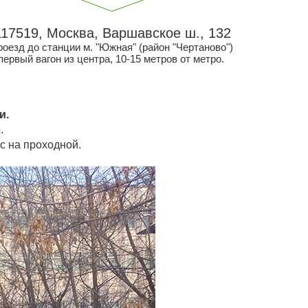
117519, Москва, Варшавское ш., 132
роезд до станции м. "Южная" (район "Чертаново")
первый вагон из центра, 10-15 метров от метро.
и.
.
с на проходной.