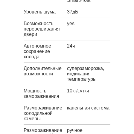
SmartFrost
Уровень шума
37дБ
Возможность
yes
перевешивания
двери
Автономное
24ч
сохранение
холода
Дополнительные
суперзаморозка,
возможности
индикация
температуры
Мощность
10кг/сутки
замораживания
Размораживание
капельная система
холодильной
камеры
Размораживание
ручное