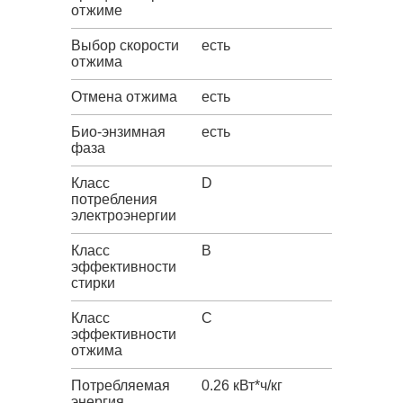
отжиме
Выбор скорости
есть
отжима
Отмена отжима
есть
Био-энзимная
есть
фаза
Класс
D
потребления
электроэнергии
Класс
B
эффективности
стирки
Класс
C
эффективности
отжима
Потребляемая
0.26 кВт*ч/кг
энергия