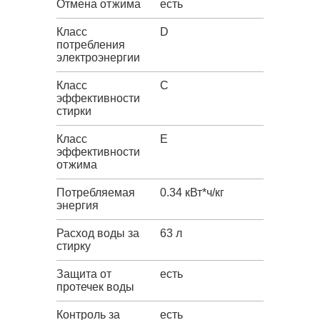
Отмена отжима
есть
Класс
D
потребления
электроэнергии
Класс
C
эффективности
стирки
Класс
E
эффективности
отжима
Потребляемая
0.34 кВт*ч/кг
энергия
Расход воды за
63 л
стирку
Защита от
есть
протечек воды
Контроль за
есть