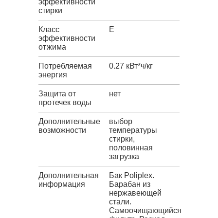
эффективности
стирки
Класс
E
эффективности
отжима
Потребляемая
0.27 кВт*ч/кг
энергия
Защита от
нет
протечек воды
Дополнительные
выбор
возможности
температуры
стирки,
половинная
загрузка
Дополнительная
Бак Poliplex.
информация
Барабан из
нержавеющей
стали.
Самоочищающийся