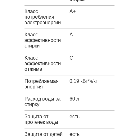
Класс
A+
потребления
электроэнергии
Класс
A
эффективности
стирки
Класс
C
эффективности
отжима
Потребляемая
0.19 кВт*ч/кг
энергия
Расход воды за
60 л
стирку
Защита от
есть
протечек воды
Защита от детей
есть