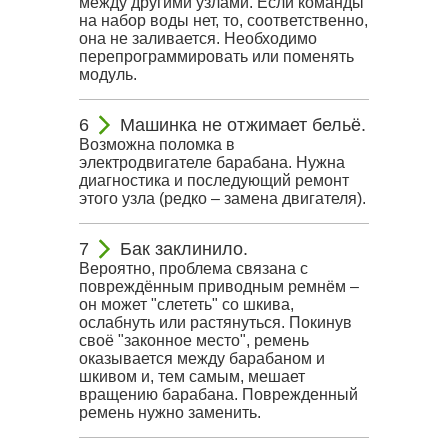
между другими узлами. Если команды
на набор воды нет, то, соответственно,
она не заливается. Необходимо
перепрограммировать или поменять
модуль.
Машинка не отжимает бельё.
Возможна поломка в
электродвигателе барабана. Нужна
диагностика и последующий ремонт
этого узла (редко – замена двигателя).
Бак заклинило.
Вероятно, проблема связана с
повреждённым приводным ремнём –
он может "слететь" со шкива,
ослабнуть или растянуться. Покинув
своё "законное место", ремень
оказывается между барабаном и
шкивом и, тем самым, мешает
вращению барабана. Поврежденный
ремень нужно заменить.