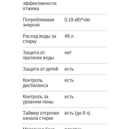
эффективности
отжима
Потребляемая
0.19 кВт*ч/кг
энергия
Расход воды за
49 л
стирку
Защита от
нет
протечек воды
Защита от детей
есть
Контроль
есть
дисбаланса
Контроль за
есть
уровнем пены
Таймер отсрочки
есть (до 9 ч)
начала стирки