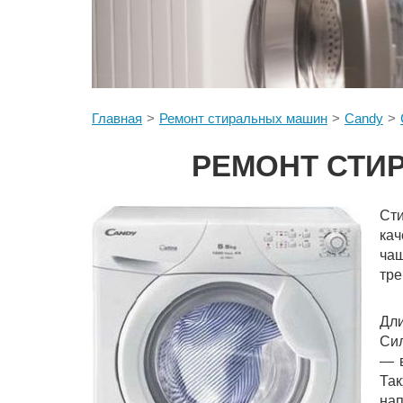
Главная
Ремонт стиральных машин
Candy
РЕМОНТ СТИР
Сти
кач
чащ
тре
Дл
Сил
— в
Так
нап