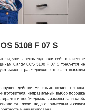
 5108 F 07 S
теля, уже зарекомендовали себя в качестве
ашинам Candy COS 5108 F 07 S требуется не
буют замены расходников, отвечают высоким
нарушен действиями самих хозяев техники.
-изготовителя, неправильный выбор порошка
стиралки и необходимость замены запчастей.
зывается плохая вода с примесями и скачки
вероятность минимизирована.