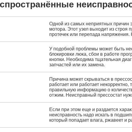
спространённые неисправно
Одной из самых неприятных причин 
мотора. Этот узел выходит из строя п
протечек или перепада напряжения. 
У подобной проблемы может быть нес
блокировки люка, сбои в работе прог
кнопки. Необходима тщательная диа
запчастей или их замена.
Причина может скрываться в прессост
работает или работает некорректно, 
правильную информацию о количеств
отжим. Неисправный прессостат нуж
Если при этом еще и раздается харак
неисправность надо искать в подшип
который попадает влага, ржавеет и 