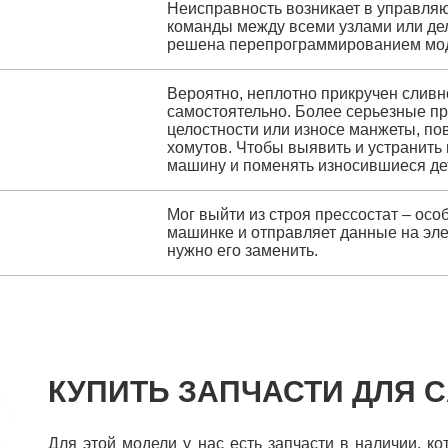
Неисправность возникает в управляю
команды между всеми узлами или дел
решена перепрограммированием модул
Вероятно, неплотно прикручен сливн
самостоятельно. Более серьезные п
целостности или износе манжеты, по
хомутов. Чтобы выявить и устранить 
машину и поменять износившиеся де
Мог выйти из строя прессостат – осо
машинке и отправляет данные на эле
нужно его заменить.
КУПИТЬ ЗАПЧАСТИ ДЛЯ CA
Для этой модели у нас есть запчасти в наличии, к