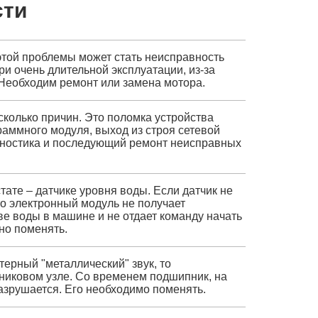
сти
этой проблемы может стать неисправность
ри очень длительной эксплуатации, из-за
Необходим ремонт или замена мотора.
колько причин. Это поломка устройства
раммного модуля, выход из строя сетевой
гностика и последующий ремонт неисправных
ате – датчике уровня воды. Если датчик не
то электронный модуль не получает
е воды в машине и не отдает команду начать
но поменять.
терный "металлический" звук, то
никовом узле. Со временем подшипник, на
разрушается. Его необходимо поменять.