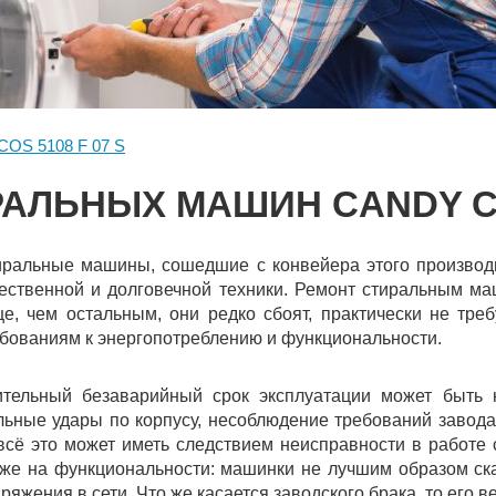
COS 5108 F 07 S
АЛЬНЫХ МАШИН CANDY COS
ральные машины, сошедшие с конвейера этого производи
ественной и долговечной техники. Ремонт стиральным м
е, чем остальным, они редко сбоят, практически не тре
бованиям к энергопотреблению и функциональности.
ительный безаварийный срок эксплуатации может быть 
ьные удары по корпусу, несоблюдение требований завода
сё это может иметь следствием неисправности в работе 
же на функциональности: машинки не лучшим образом ска
ряжения в сети. Что же касается заводского брака, то его 