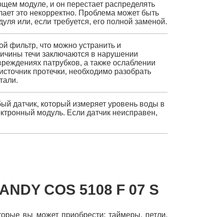
щем модуле, и он перестает распределять
ает это некорректно. Проблема может быть
я или, если требуется, его полной заменой.
ой фильтр, что можно устранить и
ричины течи заключаются в нарушении
вреждениях патрубков, а также ослаблении
источник протечки, необходимо разобрать
тали.
бый датчик, который измеряет уровень воды в
ктронный модуль. Если датчик неисправен,
NDY COS 5108 F 07 S
оторые вы может приобрести: таймеры, петли,