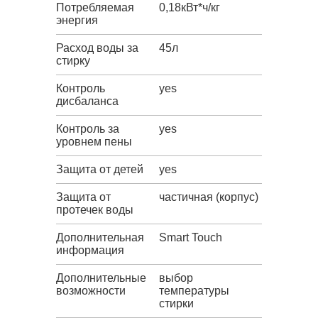
Потребляемая
0,18кВт*ч/кг
энергия
Расход воды за
45л
стирку
Контроль
yes
дисбаланса
Контроль за
yes
уровнем пены
Защита от детей
yes
Защита от
частичная (корпус)
протечек воды
Дополнительная
Smart Touch
информация
Дополнительные
выбор
возможности
температуры
стирки