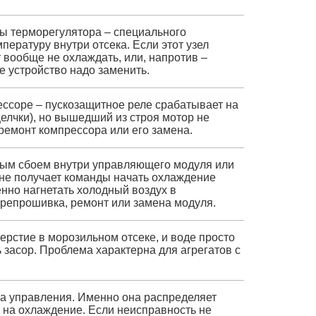
ы терморегулятора – специального
пературу внутри отсека. Если этот узел
 вообще не охлаждать, или, напротив –
 устройство надо заменить.
ссоре – пускозащитное реле срабатывает на
елчки), но вышедший из строя мотор не
 ремонт компрессора или его замена.
ным сбоем внутри управляющего модуля или
 не получает команды начать охлаждение
енно нагнетать холодный воздух в
репрошивка, ремонт или замена модуля.
ерстие в морозильном отсеке, и воде просто
ь засор. Проблема характерна для агрегатов с
та управления. Именно она распределяет
 на охлаждение. Если неисправность не