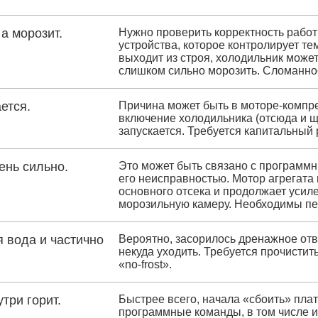
а морозит.
Нужно проверить корректность работ
устройства, которое контролирует тем
выходит из строя, холодильник может
слишком сильно морозить. Сломанное
ется.
Причина может быть в моторе-компре
включение холодильника (отсюда и щ
запускается. Требуется капитальный
ень сильно.
Это может быть связано с программ
его неисправностью. Мотор агрегата
основного отсека и продолжает усил
морозильную камеру. Необходимы пе
 вода и частично
Вероятно, засорилось дренажное отв
некуда уходить. Требуется прочистит
«no-frost».
три горит.
Быстрее всего, начала «сбоить» пла
программные команды, в том числе и