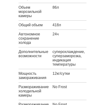
Объем
86л
морозильной
камеры
Общий объем
418л
Автономное
24ч
сохранение
холода
Дополнительные
суперохлаждение,
возможности
суперзаморозка,
индикация
температуры
Мощность
12кг/сутки
замораживания
Размораживание
No Frost
холодильной
камеры
Размораживание
No Frost