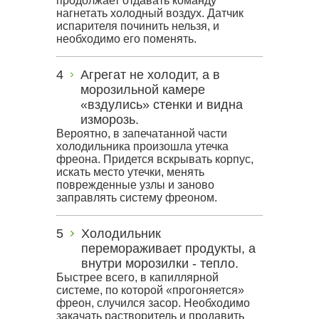
продолжает отдавать команду
нагнетать холодный воздух. Датчик
испарителя починить нельзя, и
необходимо его поменять.
Агрегат не холодит, а в
морозильной камере
«вздулись» стенки и видна
изморозь.
Вероятно, в запечатанной части
холодильника произошла утечка
фреона. Придется вскрывать корпус,
искать место утечки, менять
поврежденные узлы и заново
заправлять систему фреоном.
Холодильник
перемораживает продукты, а
внутри морозилки - тепло.
Быстрее всего, в капиллярной
системе, по которой «прогоняется»
фреон, случился засор. Необходимо
закачать растворитель и продавить