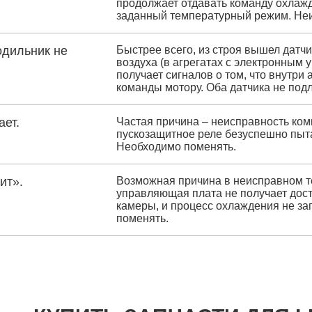
продолжает отдавать команду охлаждат
заданный температурный режим. Неи
одильник не
Быстрее всего, из строя вышел датч
воздуха (в агрегатах с электронным
получает сигналов о том, что внутри
команды мотору. Оба датчика не подл
ает.
Частая причина – неисправность комп
пускозащитное реле безуспешно пыта
Необходимо поменять.
ит».
Возможная причина в неисправном те
управляющая плата не получает дос
камеры, и процесс охлаждения не за
поменять.