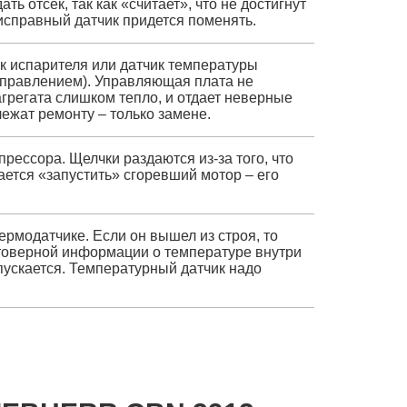
ь отсек, так как «считает», что не достигнут
справный датчик придется поменять.
ик испарителя или датчик температуры
 управлением). Управляющая плата не
 агрегата слишком тепло, и отдает неверные
ежат ремонту – только замене.
рессора. Щелчки раздаются из-за того, что
ется «запустить» сгоревший мотор – его
рмодатчике. Если он вышел из строя, то
товерной информации о температуре внутри
пускается. Температурный датчик надо