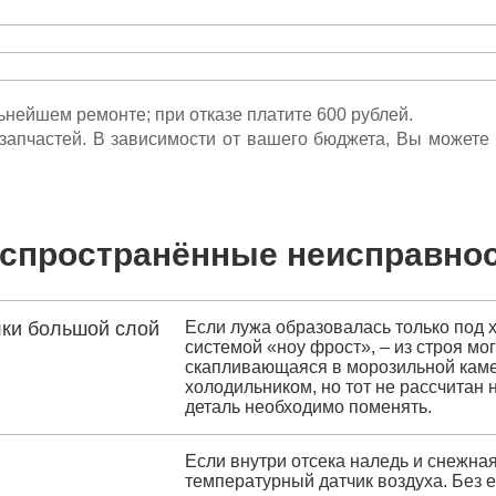
льнейшем ремонте; при отказе платите 600 рублей.
ета запчастей. В зависимости от вашего бюджета, Вы может
спространённые неисправно
лки большой слой
Если лужа образовалась только под 
системой «ноу фрост», – из строя мо
скапливающаяся в морозильной камер
холодильником, но тот не рассчитан 
деталь необходимо поменять.
Если внутри отсека наледь и снежная
температурный датчик воздуха. Без 