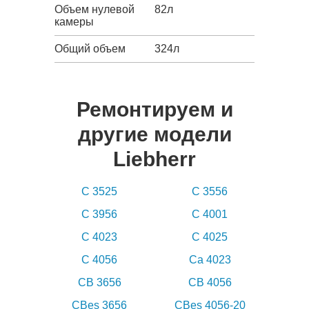
Объем нулевой
82л
камеры
Общий объем
324л
Ремонтируем и
другие модели
Liebherr
C 3525
C 3556
C 3956
C 4001
C 4023
C 4025
C 4056
Ca 4023
CB 3656
CB 4056
CBes 3656
CBes 4056-20