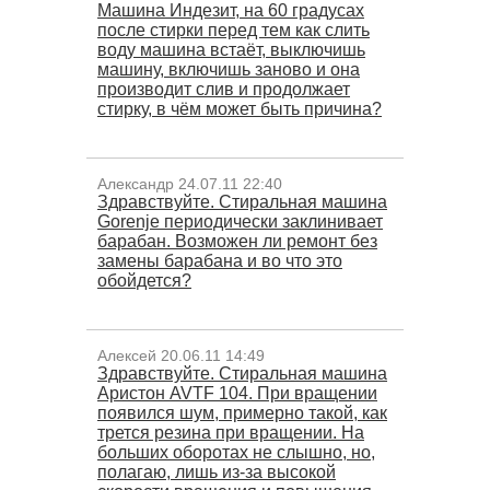
Машина Индезит, на 60 градусах
после стирки перед тем как слить
воду машина встаёт, выключишь
машину, включишь заново и она
производит слив и продолжает
стирку, в чём может быть причина?
Александр 24.07.11 22:40
Здравствуйте. Стиральная машина
Gorenje периодически заклинивает
барабан. Возможен ли ремонт без
замены барабана и во что это
обойдется?
Алексей 20.06.11 14:49
Здравствуйте. Стиральная машина
Аристон AVTF 104. При вращении
появился шум, примерно такой, как
трется резина при вращении. На
больших оборотах не слышно, но,
полагаю, лишь из-за высокой