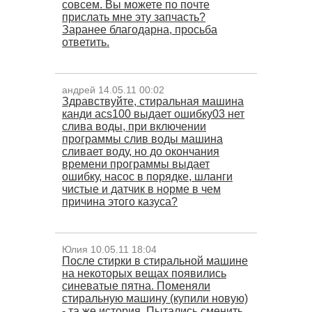
совсем. Вы можете по почте
прислать мне эту запчасть?
Заранее благодарна, просьба
ответить.
андрей 14.05.11 00:02
Здравствуйте, стиральная машина
канди acs100 выдает ошибку03 нет
слива воды, при включении
программы слив воды машина
сливает воду, но до окончания
времени программы выдает
ошибку, насос в порядке, шланги
чистые и датчик в норме в чем
причина этого казуса?
Юлия 10.05.11 18:04
После стирки в стиральной машине
на некоторых вещах появились
синеватые пятна. Поменяли
стиральную машину (купили новую)
- та же история. Пытались сменить