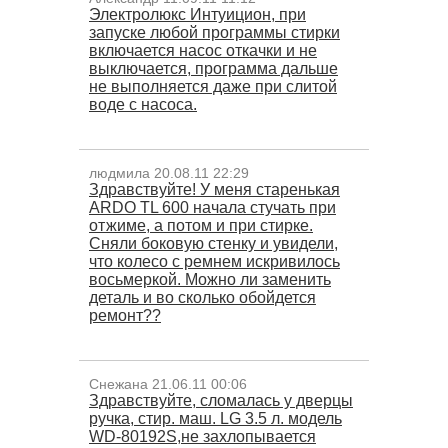
Электролюкс Интуицион, при
запуске любой программы стирки
включается насос откачки и не
выключается, программа дальше
не выполняется даже при слитой
воде с насоса.
людмила 20.08.11 22:29
Здравствуйте! У меня старенькая
ARDO TL 600 начала стучать при
отжиме, а потом и при стирке.
Сняли боковую стенку и увидели,
что колесо с ремнем искривилось
восьмеркой. Можно ли заменить
деталь и во сколько обойдется
ремонт??
Снежана 21.06.11 00:06
Здравствуйте, сломалась у дверцы
ручка, стир. маш. LG 3.5 л. модель
WD-80192S,не захлопывается