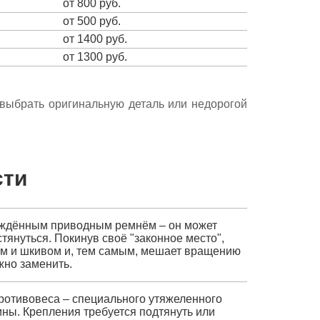
от 800 руб.
от 500 руб.
от 1400 руб.
от 1300 руб.
е выбрать оригинальную деталь или недорогой
сти
еждённым приводным ремнём – он может
стянуться. Покинув своё "законное место",
м и шкивом и, тем самым, мешает вращению
но заменить.
ротивовеса – специального утяжеленного
ины. Крепления требуется подтянуть или