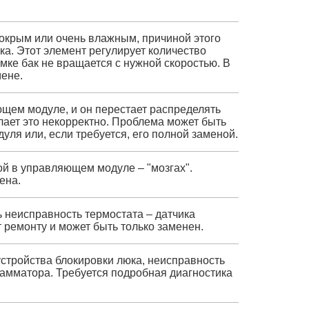
окрым или очень влажным, причиной этого
ка. Этот элемент регулирует количество
омке бак не вращается с нужной скоростью. В
мене.
щем модуле, и он перестает распределять
ает это некорректно. Проблема может быть
я или, если требуется, его полной заменой.
й в управляющем модуле – "мозгах".
ена.
 неисправность термостата – датчика
 ремонту и может быть только заменен.
стройства блокировки люка, неисправность
рамматора. Требуется подробная диагностика