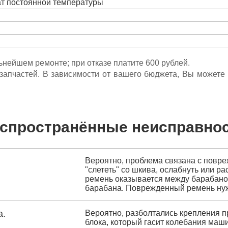
ат постоянной температуры
льнейшем ремонте; при отказе платите 600 рублей.
ета запчастей. В зависимости от вашего бюджета, Вы может
спространённые неисправно
Вероятно, проблема связана с повр
"слететь" со шкива, ослабнуть или ра
ремень оказывается между барабано
барабана. Поврежденный ремень нуж
а.
Вероятно, разболтались крепления п
блока, который гасит колебания маш