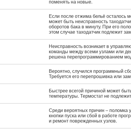
поменять на новые.
Если после отжима бельё осталось м
может быть неисправность таходатчи
оборотов бака в минуту. При его пол
этом случае таходатчик подлежит за
Неисправность возникает в управляю
команды между всеми узлами или дел
решена перепрограммированием модул
Вероятно, случился программный сбо
Требуется его перепрошивка или зам
Быстрее всегой причиной может быть
температуры. Термостат не подлежит
Среди вероятных причин – поломка у
кнопки пуска или сбой в работе прог
и ремонт поврежденных узлов.