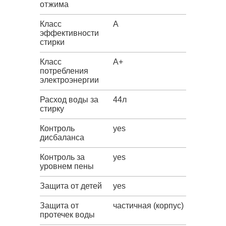
отжима
Класс
A
эффективности
стирки
Класс
A+
потребления
электроэнергии
Расход воды за
44л
стирку
Контроль
yes
дисбаланса
Контроль за
yes
уровнем пены
Защита от детей
yes
Защита от
частичная (корпус)
протечек воды