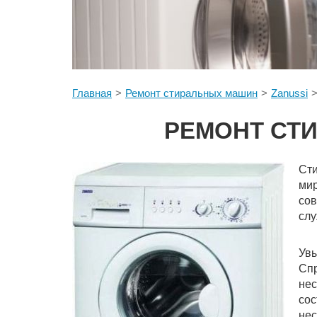
Главная
Ремонт стиральных машин
Zanussi
РЕМОНТ СТИ
Ст
мир
со
сл
Ув
Сп
не
со
нес