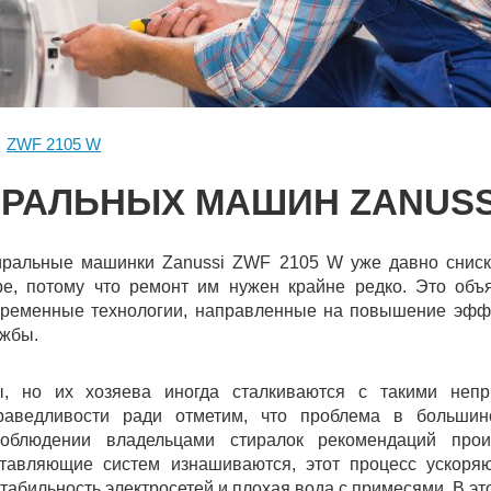
ZWF 2105 W
РАЛЬНЫХ МАШИН ZANUSSI
иральные машинки Zanussi ZWF 2105 W уже давно сниск
е, потому что ремонт им нужен крайне редко. Это объ
временные технологии, направленные на повышение эффе
ужбы.
ы, но их хозяева иногда сталкиваются с такими непри
раведливости ради отметим, что проблема в большин
соблюдении владельцами стиралок рекомендаций прои
ставляющие систем изнашиваются, этот процесс ускоря
табильность электросетей и плохая вода с примесями. В э