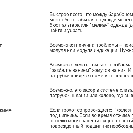
Быстрее всего, что между барабаном
может быть забытая в одежде монетка
бюстгальтера или "мелкая" одежда (де
найти и убрать.
т.
Возможная причина проблемы – неис
модуля или модуля индикации. Нужно
Возможно, дело в том, что, проблем
"разбалтыванием" хомутов на них. И 
патрубки придется поменять полност
Возможно, это засор в системе слива
патрубок, шланги или колено, где вы
жиме.
Если грохот сопровождается "железн
подшипника. Если во время отжима п
осколки могут нанести существенный
поврежденный подшипник необходим