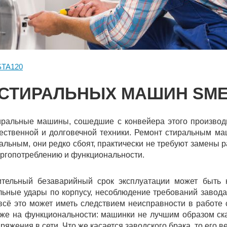
STA120
СТИРАЛЬНЫХ МАШИН SME
ральные машины, сошедшие с конвейера этого производи
ественной и долговечной техники. Ремонт стиральным м
альным, они редко сбоят, практически не требуют замены 
ргопотреблению и функциональности.
ительный безаварийный срок эксплуатации может быть 
ьные удары по корпусу, несоблюдение требований завода
сё это может иметь следствием неисправности в работе 
же на функциональности: машинки не лучшим образом ска
ряжения в сети. Что же касается заводского брака, то его 