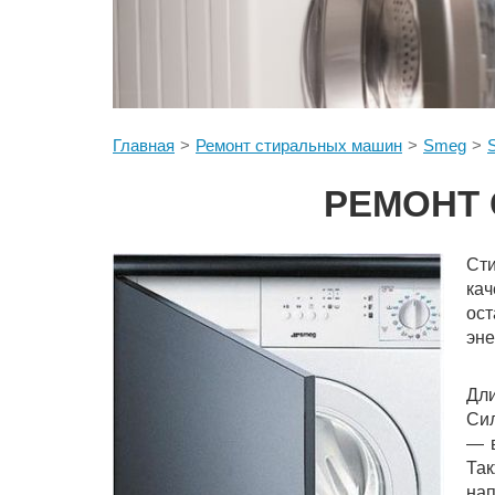
Главная
Ремонт стиральных машин
Smeg
РЕМОНТ 
Сти
кач
ост
эне
Дл
Сил
— в
Так
нап