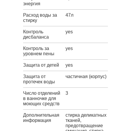
энергия
Расход воды за
47л
стирку
Контроль
yes
дисбаланса
Контроль за
yes
уровнем пены
Защита от детей
yes
Защита от
частичная (корпус)
протечек воды
Число отделений
3
в ванночке для
моющих средств
Дополнительная
стирка деликатных
информация
тканей,
предотвращение
сминания, стирка