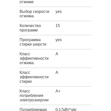
отжиме
Выбор скорости
yes
отжима
Количество
15
программ
Программа
yes
стирки шерсти
Класс
A
эффективности
отжима
Класс
A
эффективности
стирки
Класс
A+
потребления
электроэнергии
Потребляемая
0,17кВт*ч/кг