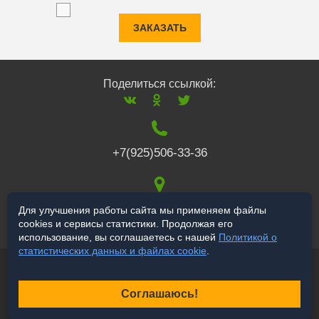
ЗАКАЗАТЬ
Поделиться ссылкой:
+7(925)506-33-36
117519
,
г. Москва
,
Для улучшения работы сайта мы применяем файлы
cookies и сервисы статистики. Продолжая его
Варшавское ш., 132
использование, вы соглашаетесь с нашей
Политикой о
статистических данных и файлах cookie
.
© 2006-2026 a-star.ru
Продвижение сайта
Соглашаюсь!