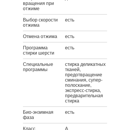
вращения при
отжиме
Выбор скорости
есть
отжима
Отмена отжима
есть
Программа
есть
стирки шерсти
Специальные
стирка деликатных
программы
тканей,
предотвращение
сминания, супер-
полоскание,
экспресс-стирка,
предварительная
стирка
Био-энзимная
есть
фаза
Класс
A