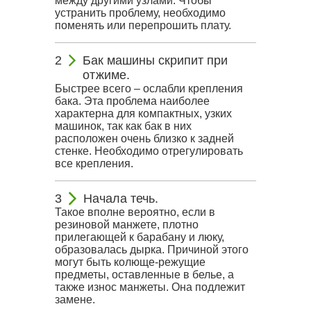
между другими узлами. Чтобы
устранить проблему, необходимо
поменять или перепрошить плату.
Бак машины скрипит при
отжиме.
Быстрее всего – ослабли крепления
бака. Эта проблема наиболее
характерна для компактных, узких
машинок, так как бак в них
расположен очень близко к задней
стенке. Необходимо отрегулировать
все крепления.
Начала течь.
Такое вполне вероятно, если в
резиновой манжете, плотно
прилегающей к барабану и люку,
образовалась дырка. Причиной этого
могут быть колюще-режущие
предметы, оставленные в белье, а
также износ манжеты. Она подлежит
замене.