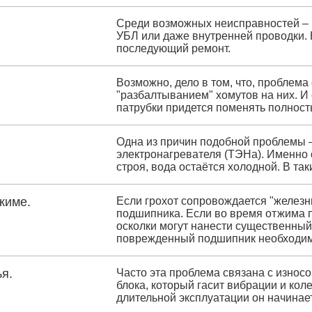
Среди возможных неисправностей – 
УБЛ или даже внутренней проводки. 
последующий ремонт.
Возможно, дело в том, что, проблем
"разбалтыванием" хомутов на них. И 
патрубки придется поменять полност
Одна из причин подобной проблемы –
электронагревателя (ТЭНа). Именно о
строя, вода остаётся холодной. В та
жиме.
Если грохот сопровождается "железн
подшипника. Если во время отжима п
осколки могут нанести существенный
поврежденный подшипник необходим
я.
Часто эта проблема связана с износ
блока, который гасит вибрации и кол
длительной эксплуатации он начинает