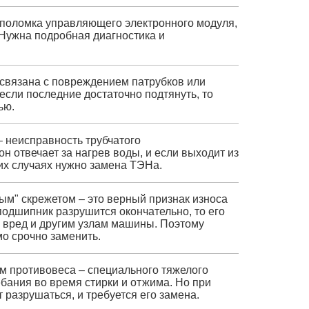
поломка управляющего электронного модуля,
Нужна подробная диагностика и
а связана с повреждением патрубков или
если последние достаточно подтянуть, то
ью.
 неисправность трубчатого
н отвечает за нагрев воды, и если выходит из
ких случаях нужно замена ТЭНа.
ым" скрежетом – это верный признак износа
одшипник разрушится окончательно, то его
 вред и другим узлам машины. Поэтому
о срочно заменить.
ом противовеса – специального тяжелого
ебания во время стирки и отжима. Но при
 разрушаться, и требуется его замена.