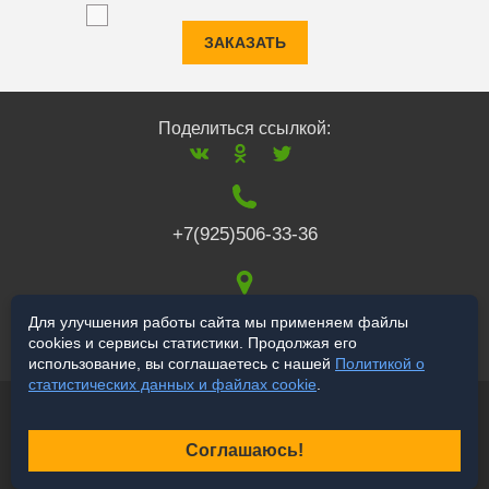
ЗАКАЗАТЬ
Поделиться ссылкой:
+7(925)506-33-36
117519
,
г. Москва
,
Для улучшения работы сайта мы применяем файлы
cookies и сервисы статистики. Продолжая его
Варшавское ш., 132
использование, вы соглашаетесь с нашей
Политикой о
статистических данных и файлах cookie
.
© 2006-2026 a-star.ru
Продвижение сайта
Соглашаюсь!