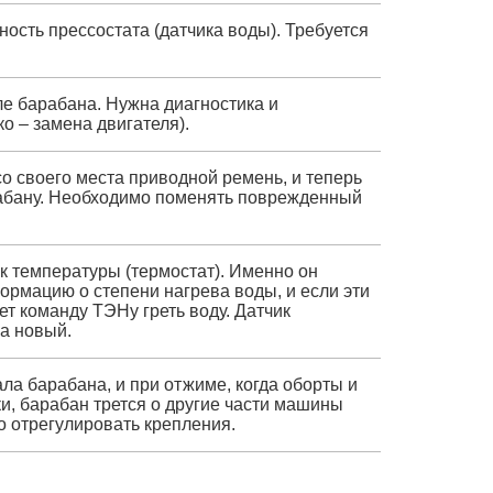
ость прессостата (датчика воды). Требуется
е барабана. Нужна диагностика и
о – замена двигателя).
со своего места приводной ремень, и теперь
абану. Необходимо поменять поврежденный
к температуры (термостат). Именно он
ормацию о степени нагрева воды, и если эти
ет команду ТЭНу греть воду. Датчик
а новый.
ла барабана, и при отжиме, когда оборты и
и, барабан трется о другие части машины
мо отрегулировать крепления.