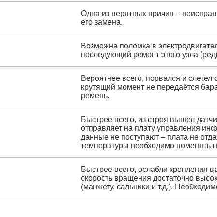
Одна из верятных причин – неисправн
его замена.
Возможна поломка в электродвигател
последующий ремонт этого узла (редк
Вероятнее всего, порвался и слетел 
крутящий момент не передаётся бар
ремень.
Быстрее всего, из строя вышел датчи
отправляет на плату управления инф
данные не поступают – плата не отда
температуры необходимо поменять н
Быстрее всего, ослабли крепления ва
скорость вращения достаточно высок
(манжету, сальники и т.д.). Необходи