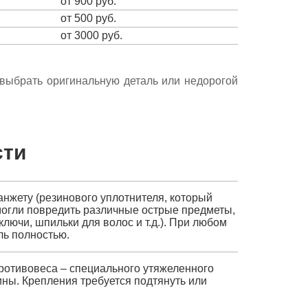
от 900 руб.
от 500 руб.
от 3000 руб.
е выбрать оригинальную деталь или недорогой
сти
нжету (резинового уплотнителя, который
 могли повредить различные острые предметы,
ключи, шпильки для волос и т.д.). При любом
ль полностью.
ротивовеса – специального утяжеленного
ины. Крепления требуется подтянуть или