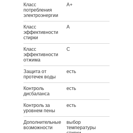
Класс
A+
потребления
электроэнергии
Класс
A
эффективности
стирки
Класс
C
эффективности
отжима
Защита от
есть
протечек воды
Контроль
есть
дисбаланса
Контроль за
есть
уровнем пены
Дополнительные
выбор
возможности
температуры
стирки