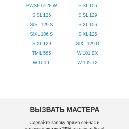
PWSE 6128 W
SISL 106
SISL 126
SISL 129
SISL 129 S
SIXL 106
SIXL 106 S
SIXL 126
SIXL 129
SIXL 129 D
TMIL 585
W 101 EX
W 104 T
W 105 TX
ВЫЗВАТЬ МАСТЕРА
Сделайте заявку прямо сейчас и
получите
скидку 20%
на всю работу!