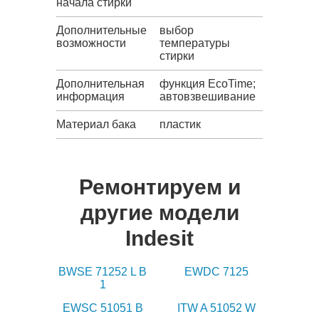
начала стирки
Дополнительные
выбор
возможности
температуры
стирки
Дополнительная
функция EcoTime;
информация
автовзвешивание
Материал бака
пластик
Ремонтируем и
другие модели
Indesit
BWSE 71252 L B
EWDC 7125
1
EWSC 51051 B
ITW A 51052 W