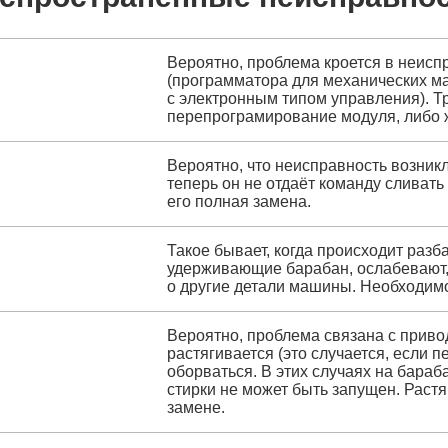
Вероятно, проблема кроется в неис
(программатора для механических м
с электронным типом управления). Т
перепрограмирование модуля, либо ж
Вероятно, что неисправность возник
теперь он не отдаёт команду сливат
его полная замена.
Такое бывает, когда происходит раз
удерживающие барабан, ослабевают, 
о другие детали машины. Необходимо
Вероятно, проблема связана с прив
растягивается (это случается, если 
оборваться. В этих случаях на бара
стирки не может быть запущен. Рас
замене.