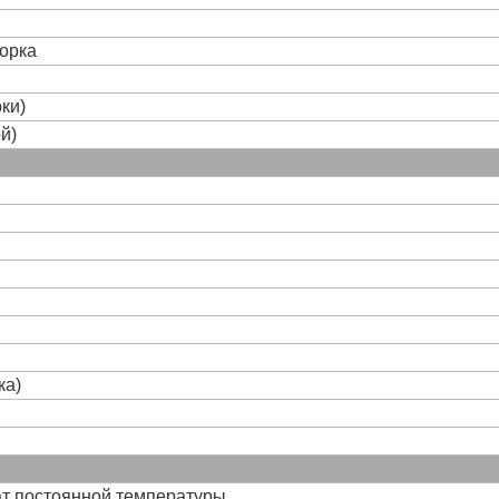
борка
ки)
й)
ка)
ат постоянной температуры