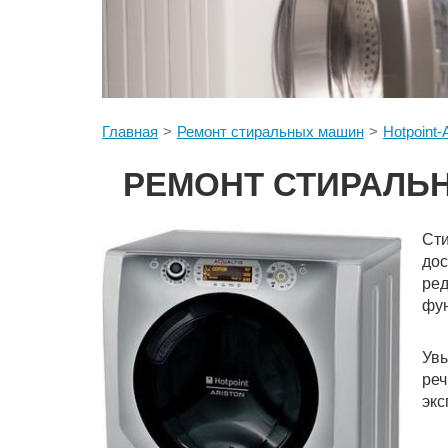
Главная
Ремонт стиральных машин
Hotpoint-
РЕМОНТ СТИРАЛЬН
Ст
дос
ред
фун
Увы
реч
экс