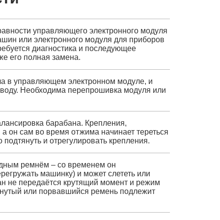
правности управляющего электронного модуля
ашин или электронного модуля для приборов
ребуется диагностика и последующее
е его полная замена.
ла в управляющем электронном модуле, и
ь воду. Необходима перепрошивка модуля или
балансировка барабана. Крепления,
а он сам во время отжима начинает тереться
 подтянуть и отрегулировать крепления.
одным ремнём – со временем он
перегружать машинку) и может слететь или
бан не передаётся крутящий момент и режим
тянутый или порвавшийся ремень подлежит