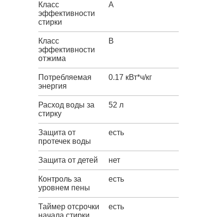
Класс
A
эффективности
стирки
Класс
B
эффективности
отжима
Потребляемая
0.17 кВт*ч/кг
энергия
Расход воды за
52 л
стирку
Защита от
есть
протечек воды
Защита от детей
нет
Контроль за
есть
уровнем пены
Таймер отсрочки
есть
начала стирки