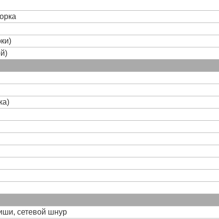
борка
ки)
й)
ка)
виши, сетевой шнур