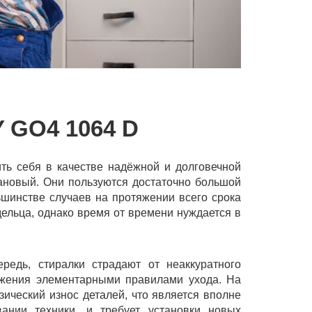
GO4 1064 D
ь себя в качестве надёжной и долговечной
лановый. Они пользуются достаточно большой
ьшинстве случаев на протяжении всего срока
ельца, однако время от времени нуждается в
редь, стиралки страдают от неаккуратного
ежения элементарными правилами ухода. На
зический износ деталей, что является вполне
ании техники, и требует установки новых