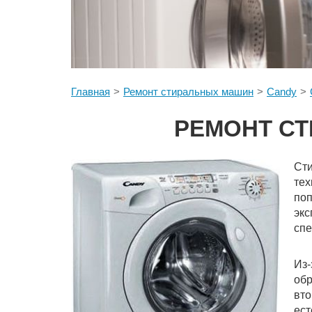
Главная
Ремонт стиральных машин
Candy
РЕМОНТ СТ
Ст
тех
поп
экс
спе
Из
об
вто
ес