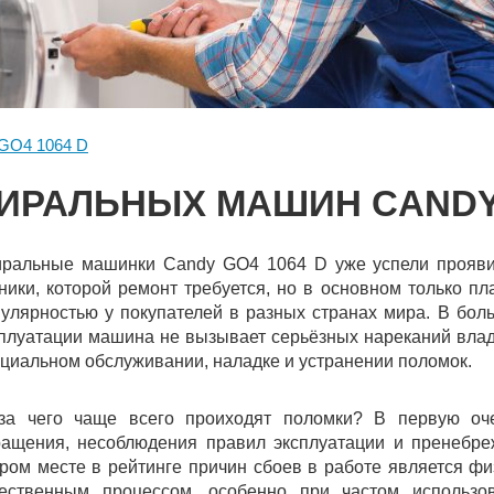
GO4 1064 D
ИРАЛЬНЫХ МАШИН CANDY 
иральные машинки Candy GO4 1064 D уже успели проявит
ники, которой ремонт требуется, но в основном только п
улярностью у покупателей в разных странах мира. В бол
плуатации машина не вызывает серьёзных нареканий влад
циальном обслуживании, наладке и устранении поломок.
-за чего чаще всего проиходят поломки? В первую оче
ращения, несоблюдения правил эксплуатации и пренебр
ром месте в рейтинге причин сбоев в работе является фи
тественным процессом, особенно при частом использов