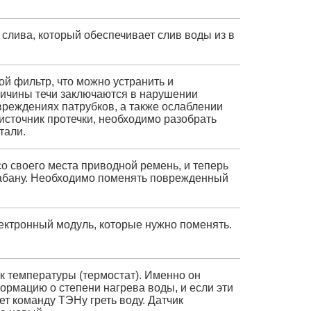
 слива, который обеспечивает слив воды из в
ой фильтр, что можно устранить и
ричины течи заключаются в нарушении
вреждениях патрубков, а также ослаблении
источник протечки, необходимо разобрать
тали.
со своего места приводной ремень, и теперь
абану. Необходимо поменять поврежденный
ектронный модуль, которые нужно поменять.
к температуры (термостат). Именно он
ормацию о степени нагрева воды, и если эти
ет команду ТЭНу греть воду. Датчик