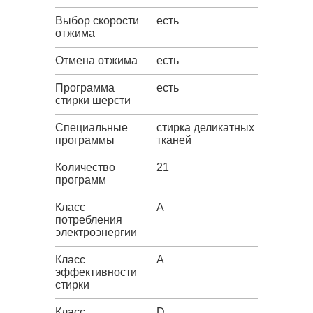
Выбор скорости
есть
отжима
Отмена отжима
есть
Программа
есть
стирки шерсти
Специальные
стирка деликатных
программы
тканей
Количество
21
программ
Класс
A
потребления
электроэнергии
Класс
A
эффективности
стирки
Класс
D