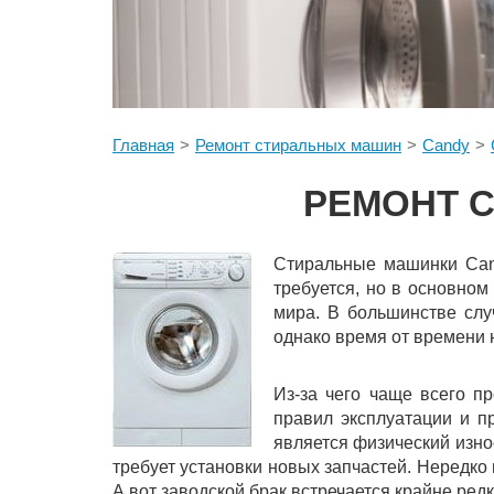
Главная
Ремонт стиральных машин
Candy
РЕМОНТ С
Стиральные машинки Cand
требуется, но в основном
мира. В большинстве слу
однако время от времени 
Из-за чего чаще всего п
правил эксплуатации и п
является физический изно
требует установки новых запчастей. Нередк
А вот заводской брак встречается крайне редк