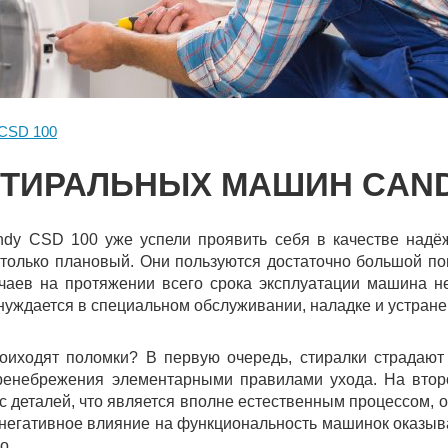
CSD 100
ТИРАЛЬНЫХ МАШИН CAND
y CSD 100 уже успели проявить себя в качестве надёж
 только плановый. Они пользуются достаточно большой по
чаев на протяжении всего срока эксплуатации машина н
нуждается в специальном обслуживании, наладке и устране
роиходят поломки? В первую очередь, стиралки страдают
ренебрежения элементарными правилами ухода. На втор
с деталей, что является вполне естественным процессом, о
о негативное влияние на функциональность машинок оказыв
о.