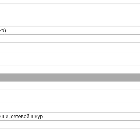
ка)
виши, сетевой шнур