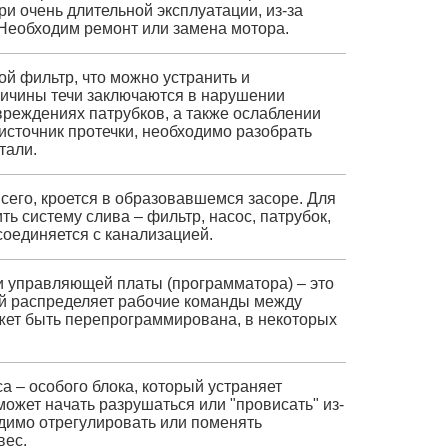
ри очень длительной эксплуатации, из-за
Необходим ремонт или замена мотора.
ой фильтр, что можно устранить и
ричины течи заключаются в нарушении
вреждениях патрубков, а также ослаблении
источник протечки, необходимо разобрать
тали.
сего, кроется в образовавшемся засоре. Для
ть систему слива – фильтр, насос, патрубок,
соединяется с канализацией.
и управляющей платы (программатора) – это
ый распределяет рабочие команды между
жет быть перепрограммирована, в некоторых
а – особого блока, который устраняет
ожет начать разрушаться или "провисать" из-
димо отрегулировать или поменять
вес.