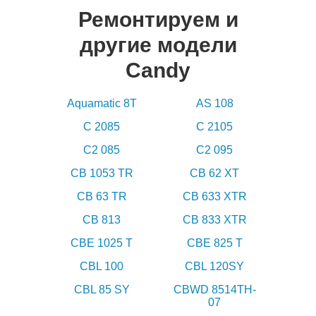
Ремонтируем и
другие модели
Candy
Aquamatic 8T
AS 108
C 2085
C 2105
C2 085
C2 095
CB 1053 TR
CB 62 XT
CB 63 TR
CB 633 XTR
CB 813
CB 833 XTR
CBE 1025 T
CBE 825 T
CBL 100
CBL 120SY
CBL 85 SY
CBWD 8514TH-
07