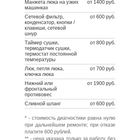
Манжета люка на узких
от 1400 руб.
машинках
Сетевой фильтр,
от 600 руб.
конденсатор, кнопки /
клавиши, сетевой
шнур
Таймер сушки,
от 800 руб.
термодатчик сушки,
термостат постоянной
температуры
Люк, петля люка,
от 700 руб.
ключка люка
Нижний или
от 1900 руб.
фронтальный
противовес
Сливной шланг
от 600 руб.
* - стоимость диагностики равна нулю
при дальнейшем ремонте; при отказе
платите 600 рублей.
** - цена указана только за работу, без