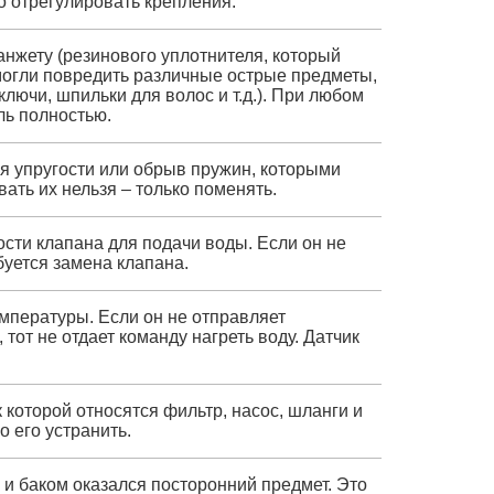
мо отрегулировать крепления.
нжету (резинового уплотнителя, который
 могли повредить различные острые предметы,
ключи, шпильки для волос и т.д.). При любом
ль полностью.
ря упругости или обрыв пружин, которыми
ать их нельзя – только поменять.
ости клапана для подачи воды. Если он не
буется замена клапана.
мпературы. Если он не отправляет
от не отдает команду нагреть воду. Датчик
к которой относятся фильтр, насос, шланги и
о его устранить.
 и баком оказался посторонний предмет. Это