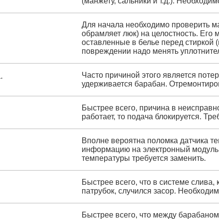
(манжету, сальники и т.д.). Необходи
Для начала необходимо проверить ма
обрамляет люк) на целостность. Его
оставленные в белье перед стиркой (
повреждении надо менять уплотните
.
Часто причиной этого является поте
удерживается барабан. Отремонтиров
Быстрее всего, причина в неисправн
работает, то подача блокируется. Тре
Вполне вероятна поломка датчика те
информацию на электронный модуль, т
температуры требуется заменить.
Быстрее всего, что в системе слива, 
патрубок, случился засор. Необходим
Быстрее всего, что между барабаном