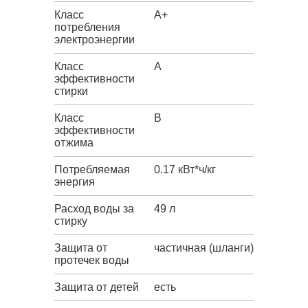
Класс
A+
потребления
электроэнергии
Класс
A
эффективности
стирки
Класс
B
эффективности
отжима
Потребляемая
0.17 кВт*ч/кг
энергия
Расход воды за
49 л
стирку
Защита от
частичная (шланги)
протечек воды
Защита от детей
есть