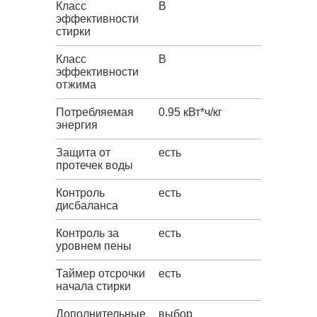
Класс
B
эффективности
стирки
Класс
B
эффективности
отжима
Потребляемая
0.95 кВт*ч/кг
энергия
Защита от
есть
протечек воды
Контроль
есть
дисбаланса
Контроль за
есть
уровнем пены
Таймер отсрочки
есть
начала стирки
Дополнительные
выбор