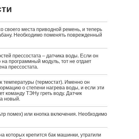
сти
со своего места приводной ремень, и теперь
абану. Необходимо поменять поврежденный
остей прессостата – датчика воды. Если он
на программный модуль, тот не отдает
ена прессостата.
к температуры (термостат). Именно он
ормацию о степени нагрева воды, и если эти
ет команду ТЭНу греть воду. Датчик
а новый.
тр помех) или кнопка включения. Необходимо
 на которых крепится бак машинки, утратили