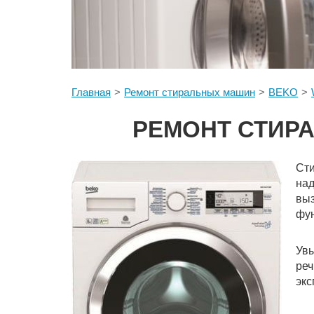
Главная
Ремонт стиральных машин
BEKO
РЕМОНТ СТИРА
Сти
над
вы
фун
Увы
реч
экс