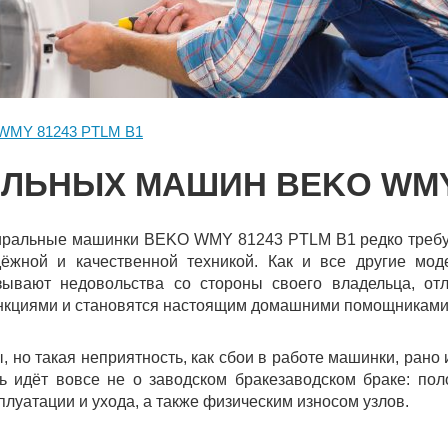
WMY 81243 PTLM B1
ЛЬНЫХ МАШИН BEKO WMY 
ральные машинки BEKO WMY 81243 PTLM B1 редко требую
ёжной и качественной техникой. Как и все другие мод
зывают недовольства со стороны своего владельца, от
кциями и становятся настоящим домашними помощниками 
, но такая неприятность, как сбои в работе машинки, рано
ь идёт вовсе не о заводском бракезаводском браке: п
плуатации и ухода, а также физическим износом узлов.