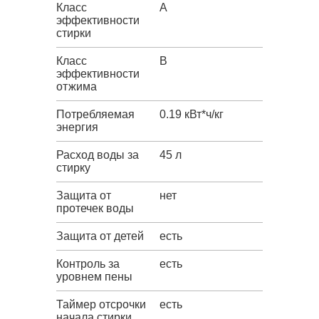
Класс
A
эффективности
стирки
Класс
B
эффективности
отжима
Потребляемая
0.19 кВт*ч/кг
энергия
Расход воды за
45 л
стирку
Защита от
нет
протечек воды
Защита от детей
есть
Контроль за
есть
уровнем пены
Таймер отсрочки
есть
начала стирки