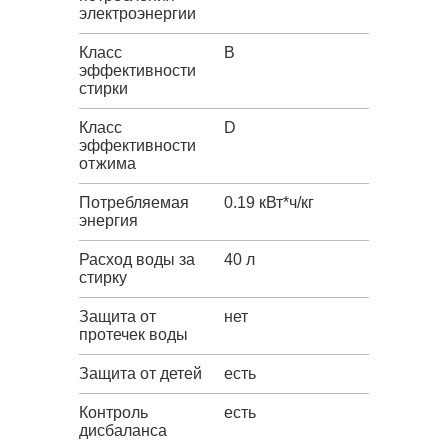
электроэнергии
Класс
B
эффективности
стирки
Класс
D
эффективности
отжима
Потребляемая
0.19 кВт*ч/кг
энергия
Расход воды за
40 л
стирку
Защита от
нет
протечек воды
Защита от детей
есть
Контроль
есть
дисбаланса