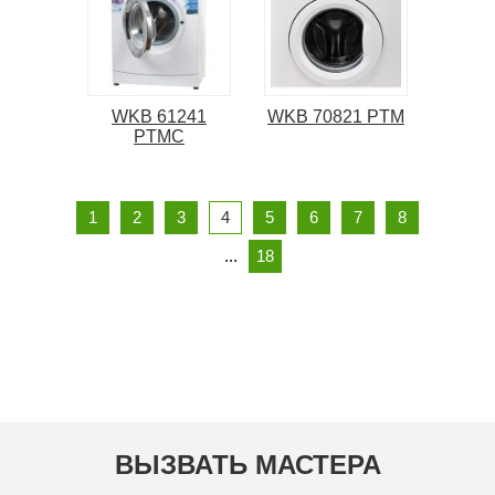
WKB 61241
WKB 70821 PTM
PTMC
1
2
3
4
5
6
7
8
...
18
ВЫЗВАТЬ МАСТЕРА