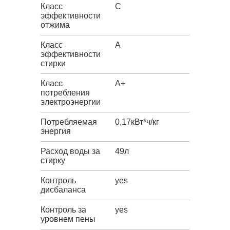
Класс
C
эффективности
отжима
Класс
A
эффективности
стирки
Класс
A+
потребления
электроэнергии
Потребляемая
0,17кВт*ч/кг
энергия
Расход воды за
49л
стирку
Контроль
yes
дисбаланса
Контроль за
yes
уровнем пены