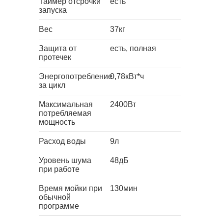
Таймер отсрочки
есть
запуска
Вес
37кг
Защита от
есть, полная
протечек
Энергопотребление
0,78кВт*ч
за цикл
Максимальная
2400Вт
потребляемая
мощность
Расход воды
9л
Уровень шума
48дБ
при работе
Время мойки при
130мин
обычной
программе