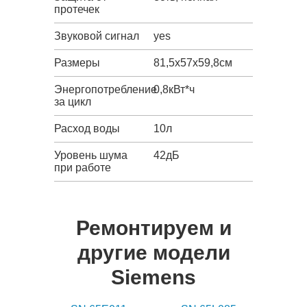
протечек
Звуковой сигнал
yes
Размеры
81,5х57х59,8см
Энергопотребление
0,8кВт*ч
за цикл
Расход воды
10л
Уровень шума
42дБ
при работе
Ремонтируем и
другие модели
Siemens