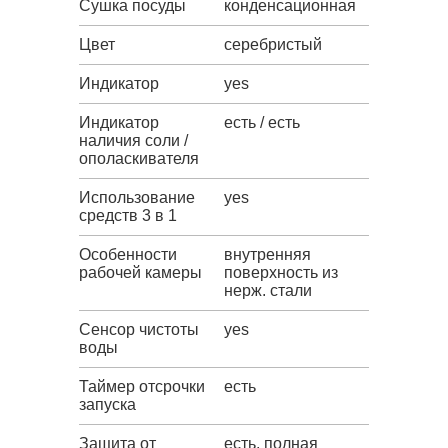
Сушка посуды
конденсационная
Цвет
серебристый
Индикатор
yes
Индикатор
есть / есть
наличия соли /
ополаскивателя
Использование
yes
средств 3 в 1
Особенности
внутренняя
рабочей камеры
поверхность из
нерж. стали
Сенсор чистоты
yes
воды
Таймер отсрочки
есть
запуска
Защита от
есть, полная