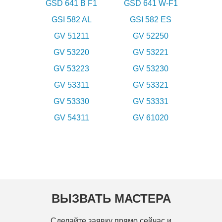
GSD 641 B F1
GSD 641 W-F1
GSI 582 AL
GSI 582 ES
GV 51211
GV 52250
GV 53220
GV 53221
GV 53223
GV 53230
GV 53311
GV 53321
GV 53330
GV 53331
GV 54311
GV 61020
ВЫЗВАТЬ МАСТЕРА
Сделайте заявку прямо сейчас и