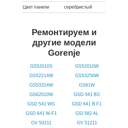
Цвет панели
серебристый
Ремонтируем и
другие модели
Gorenje
GS52010S
GS52010W
GS52214W
GS53250W
GS53314W
GS61W
GS62010W
GSD 541 BS
GSD 541 WS
GSD 641 B F1
GSD 641 W-F1
GSI 582 AL
GV 50211
GV 51211