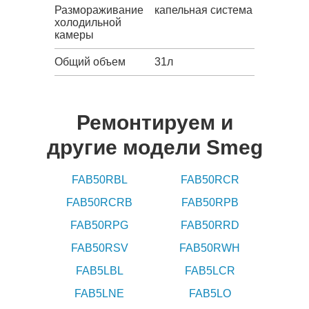
Размораживание
капельная система
холодильной
камеры
Общий объем
31л
Ремонтируем и
другие модели Smeg
FAB50RBL
FAB50RCR
FAB50RCRB
FAB50RPB
FAB50RPG
FAB50RRD
FAB50RSV
FAB50RWH
FAB5LBL
FAB5LCR
FAB5LNE
FAB5LO