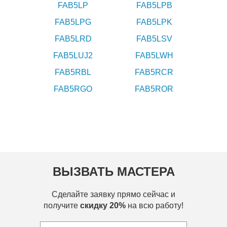
FAB5LP
FAB5LPB
FAB5LPG
FAB5LPK
FAB5LRD
FAB5LSV
FAB5LUJ2
FAB5LWH
FAB5RBL
FAB5RCR
FAB5RGO
FAB5ROR
ВЫЗВАТЬ МАСТЕРА
Сделайте заявку прямо сейчас и
получите
скидку 20%
на всю работу!