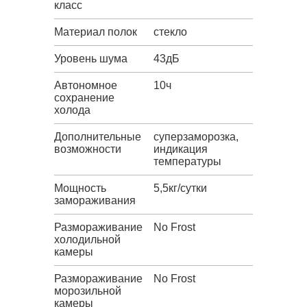
класс
Материал полок
стекло
Уровень шума
43дБ
Автономное
10ч
сохранение
холода
Дополнительные
суперзаморозка,
возможности
индикация
температуры
Мощность
5,5кг/сутки
замораживания
Размораживание
No Frost
холодильной
камеры
Размораживание
No Frost
морозильной
камеры